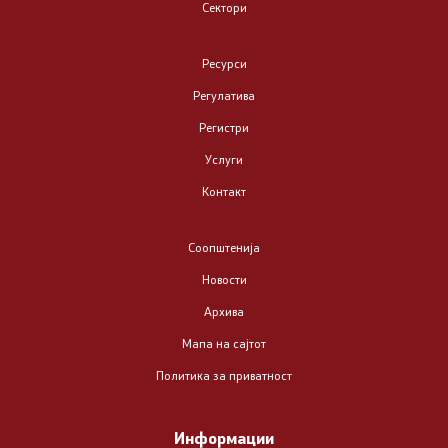
Сектори
Стратегии
Ресурси
Записници
Регулатива
Регистри
Годишен план за работа
Услуги
Имплементација на Конвенцијата на ОН против
Контакт
корупцијата
Соопштенија
Пријави корупција
Новости
Политика на интегритет
Архива
Мапа на сајтот
Ревизија
Политика за приватност
Упатства
Информации