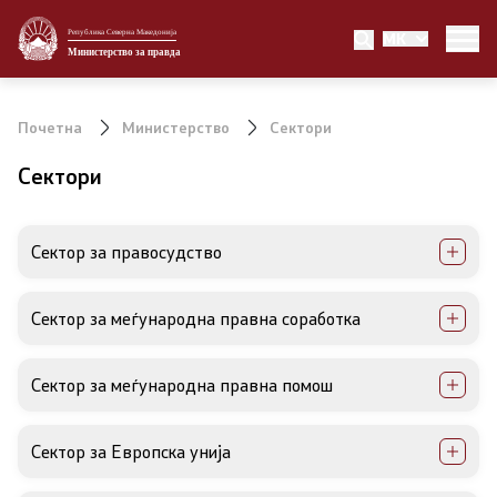
Република Северна Македонија
MK
Министерство
Министерство за правда
Министер
Почетна
Министерство
Сектори
Заменик министер
Сектори
Државен секретар
Сектор за правосудство
Државни советници
Сектор за меѓународна правна соработка
Портпарол
Шеф на кабинет
Сектор за меѓународна правна помош
Сектори
Сектор за Европска унија
Органи во состав