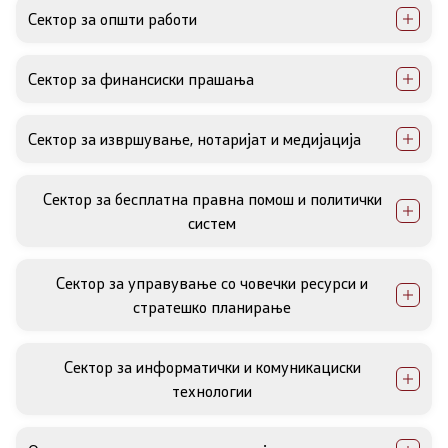
Сектор за општи работи
Организација и систематизација
Сектор за финансиски прашања
Ресурси
Сектор за извршување, нотаријат и медијација
Правосудство
Сектор за бесплатна правна помош и политички
Извршување
систем
Медијација
Сектор за управување со човечки ресурси и
стратешко планирање
Нотаријат
Совет за ИКТ во правосудните органи
Сектор за информатички и комуникациски
технологии
Човекови права