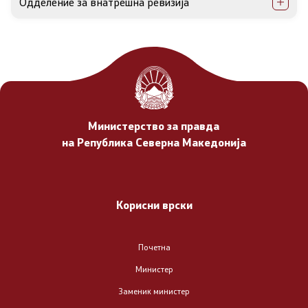
Одделение за внатрешна ревизија
Преговори со ЕУ - поглавје 23
Бесплатна правна помош
Реформска агенда
Регулатива
Министерство за правда
на Република Северна Македонија
Закони
Подзаконски акти
Корисни врски
Формулари и уплатници
Почетна
Извештаи
Министер
Заменик министер
Проекти