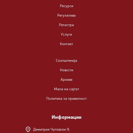
Преговори со ЕУ - поглавје 23
Ресурси
Регулатива
Бесплатна правна помош
Регистри
Реформска агенда
Услуги
Контакт
Регулатива
Соопштенија
Закони
Новости
Архива
Подзаконски акти
Мапа на сајтот
Формулари и уплатници
Политика за приватност
Извештаи
Информации
Проекти
Димитрие Чуповски 9,