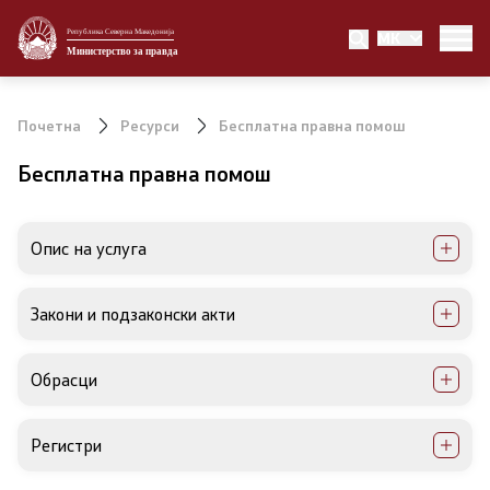
Република Северна Македонија
MK
Министерство
Министерство за правда
Министер
Почетна
Ресурси
Бесплатна правна помош
Заменик министер
Бесплатна правна помош
Државен секретар
Опис на услуга
Државни советници
Закони и подзаконски акти
Портпарол
Шеф на кабинет
Обрасци
Сектори
Регистри
Органи во состав