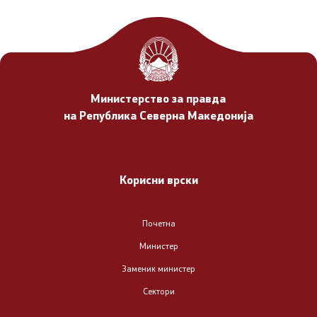
Организација и систематизација
Ресурси
Министерство за правда
Правосудство
на Република Северна Македонија
Извршување
Корисни врски
Медијација
Нотаријат
Почетна
Министер
Совет за ИКТ во правосудните органи
Заменик министер
Човекови права
Сектори