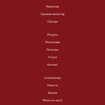
Односи со јавност
Министер
Заменик министер
Соопштенија
Сектори
Фотогалерија
Ресурси
Новости
Регулатива
Регистри
Интервјуа
Услуги
Прес-конференции
Контакт
Јавни набавки
Соопштенија
Новости
Финансии
Архива
Јавни огласи
Мапа на сајтот