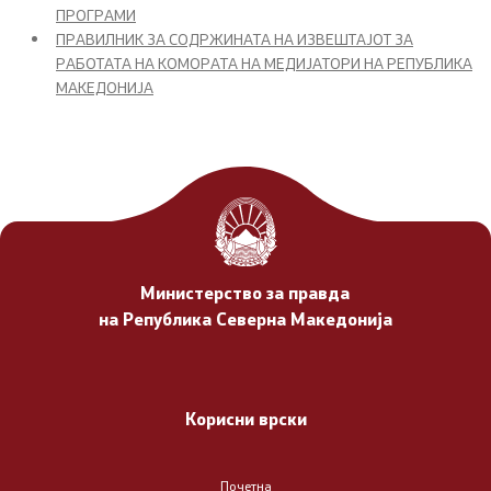
ПРОГРАМИ
Стратегии
ПРАВИЛНИК ЗА СОДРЖИНАТА НА ИЗВЕШТАЈОТ ЗА
РАБОТАТА НА КОМОРАТА НА МЕДИЈАТОРИ НА РЕПУБЛИКА
Записници
МАКЕДОНИЈА
Годишен план за работа
Имплементација на Конвенцијата на ОН против
корупцијата
Пријави корупција
Министерство за правда
на Република Северна Македонија
Политика на интегритет
Ревизија
Корисни врски
Упатства
Почетна