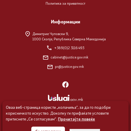
Политика за приватност
Завршени јавни огласи
Информации
Конкурси
Димитрие Чуповски 9,
Завршени конкурси
1000 Скопје, Република Северна Македонија
+389(0)2 3116 493
Заштита на лични податоци
cabinet@justice.gov.mk
Предлози и поплаки
pr@justice.gov.mk
Испити
Испити
Оваа веб-страница користи „колачиња“, за да го подобри
корисничкото искуство. Доколку ги прифаќате условите
притиснете „Се согласувам“.
Прочитајте повеќе
Регистри
© 2026 Министерство за правда