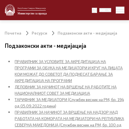
Република Северна Македонија
MK
Министерство
Министерство за правда
Министер
Почетна
Ресурси
Подзаконски акти - медијација
Заменик министер
Подзаконски акти - медијација
Државен секретар
ПРАВИЛНИК ЗА УСЛОВИТЕ ЗА АКРЕДИТАЦИЈА НА
ПРОГРАМИ ЗА ОБУКА НА МЕДИЈАТОРИ И КРУГ НА ЛИЦАТА
Државни советници
КОИ МОЖАТ ДО СОВЕТОТ ДА ПОДНЕСАТ БАРАЊЕ ЗА
АКРЕДИТАЦИЈА НА ПРОГРАМИ
Портпарол
ДЕЛОВНИК ЗА НАЧИНОТ НА ВРШЕЊЕ НА РАБОТИТЕ НА
НАЦИОНАЛНИОТ СОВЕТ ЗА МЕДИЈАЦИЈА
Шеф на кабинет
ТАРИФНИК ЗА МЕДИЈАТОРИ (Службен весник на РМ, бр. 194
од 05.09.2022 година)
Сектори
ПРАВИЛНИК ЗА НАЧИНОТ ЗА ВРШЕЊЕ НА НАДЗОР НАД
РАБОТАТА НА КОМОРАТА НА МЕДИЈАТОРИ НА РЕПУБЛИКА
СЕВЕРНА МАКЕДОНИЈА (Службен весник на РМ, бр. 100 од
Органи во состав