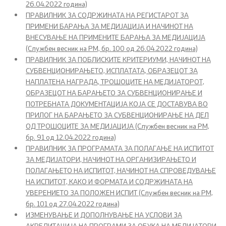
26.04.2022 година)
ПРАВИЛНИК ЗА СОДРЖИНАТА НА РЕГИСТАРОТ ЗА
Организација и систематизација
ПРИМЕНИ БАРАЊА ЗА МЕДИЈАЦИЈА И НАЧИНОТ НА
ВНЕСУВАЊЕ НА ПРИМЕНИТЕ БАРАЊА ЗА МЕДИЈАЦИЈА
(Службен весник на РМ, бр. 100 од 26.04.2022 година)
Ресурси
ПРАВИЛНИК ЗА ПОБЛИСКИТЕ КРИТЕРИУМИ, НАЧИНОТ НА
СУБВЕНЦИОНИРАЊЕТО, ИСПЛАТАТА, ОБРАЗЕЦОТ ЗА
Правосудство
НАПЛАТЕНА НАГРАДА, ТРОШОЦИТЕ НА МЕДИЈАТОРОТ,
ОБРАЗЕЦОТ НА БАРАЊЕТО ЗА СУБВЕНЦИОНИРАЊЕ И
ПОТРЕБНАТА ДОКУМЕНТАЦИЈА КОЈА СЕ ДОСТАВУВА ВО
Извршување
ПРИЛОГ НА БАРАЊЕТО ЗА СУБВЕНЦИОНИРАЊЕ НА ДЕЛ
ОД ТРОШОЦИТЕ ЗА МЕДИЈАЦИЈА (Службен весник на РМ,
Медијација
бр. 91 од 12.04.2022 година)
ПРАВИЛНИК ЗА ПРОГРАМАТА ЗА ПОЛАГАЊЕ НА ИСПИТОТ
Нотаријат
ЗА МЕДИЈАТОРИ, НАЧИНОТ НА ОРГАНИЗИРАЊЕТО И
ПОЛАГАЊЕТО НА ИСПИТОТ, НАЧИНОТ НА СПРОВЕДУВАЊЕ
Совет за ИКТ во правосудните органи
НА ИСПИТОТ, КАКО И ФОРМАТА И СОДРЖИНАТА НА
УВЕРЕНИЕТО ЗА ПОЛОЖЕН ИСПИТ (Службен весник на РМ,
бр. 101 од 27.04.2022 година)
Човекови права
ИЗМЕНУВАЊЕ И ДОПОЛНУВАЊЕ НА УСЛОВИ ЗА
АКРЕДИТАЦИЈА НА ПРОГРАМИ ЗА ОБУКА НА МЕДИЈАТОРИ