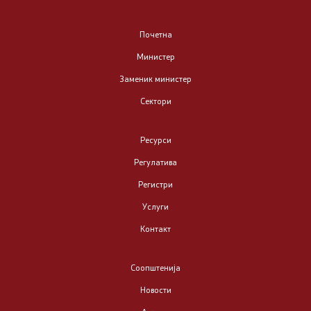
Преговори со ЕУ - поглавје 23
Почетна
Бесплатна правна помош
Министер
Реформска агенда
Заменик министер
Сектори
Регулатива
Ресурси
Закони
Регулатива
Регистри
Подзаконски акти
Услуги
Формулари и уплатници
Контакт
Извештаи
Соопштенија
Новости
Проекти